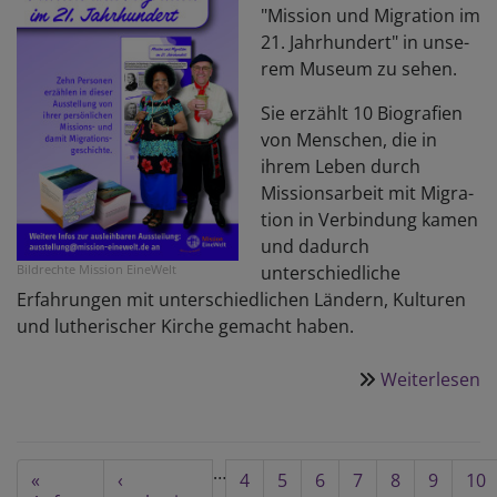
"Mission und Mig­ra­tion im
21. Jahr­hun­dert" in un­se­
rem Mu­seum zu sehen.
Sie er­zählt 10 Bio­gra­fien
von Men­schen, die in
ihrem Le­ben durch
Missions­ar­beit mit Mi­gra­
tion in Ver­bindung kamen
und dadurch
unterschiedliche
Bildrechte
Mission EineWelt
Erfahrungen mit unterschiedlichen Ländern, Kulturen
und lutherischer Kirche gemacht haben.
Weiterlesen
ü
A
"
u
Seitennummerierung
…
First
«
Vorherige
‹
Seite
4
Seite
5
Seite
6
Seite
7
Aktuelle
8
Seite
9
Sei
10
M