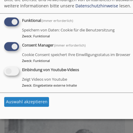
weitere Informationen bitte unsere
Datenschutzhinweise
lesen.
Funktional
(immer erforderlich)
Speichern von Daten: Cookie für die Benutzersitzung
Zweck
:
Funktional
Consent Manager
(immer erforderlich)
Cookie Consent speichert Ihre Einwilligungsstatus im Browser
Zweck
:
Funktional
Einbindung von Youtube-Videos
So, 25.10. 14:30 Uhr
Öffentliche Führung
Zeigt Videos von Youtube
Anni Weber
Zweck
:
Eingebettete externe Inhalte
Birgland
Johann-Flierl-Museum
Auswahl akzeptieren