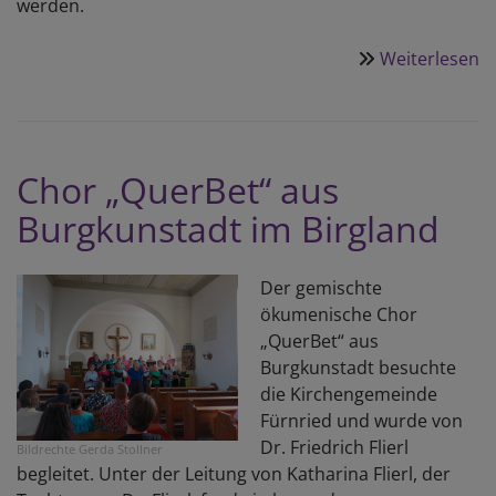
werden.
Weiterlesen
ü
J
ri
u
vi
Chor „QuerBet“ aus
f
Burgkunstadt im Birgland
i
a
d
Der gemischte
S
ökumenische Chor
„QuerBet“ aus
Burgkunstadt besuchte
die Kirchengemeinde
Fürnried und wurde von
Dr. Friedrich Flierl
Bildrechte
Gerda Stollner
begleitet. Unter der Leitung von Katharina Flierl, der