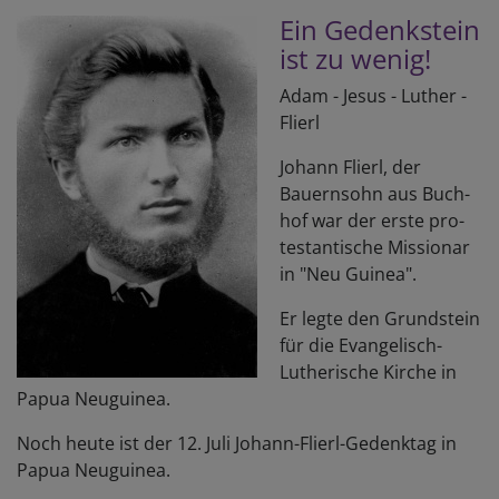
Ein Gedenk­stein
ist zu wenig!
Adam - Jesus - Luther -
Flierl
Johann Flierl, der
Bauern­sohn aus Buch­
hof war der erste pro­
testan­tische Missionar
in "Neu Guinea".
Er legte den Grund­stein
für die Evan­gelisch-
Luther­ische Kirche in
Papua Neuguinea.
Noch heute ist der 12. Juli Johann-­Flierl-­Gedenktag in
Papua Neuguinea.