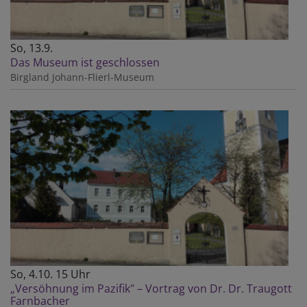
So, 13.9.
Das Museum ist geschlossen
Birgland
Johann-Flierl-Museum
So, 4.10. 15 Uhr
„Versöhnung im Pazifik" – Vortrag von Dr. Dr. Traugott
Farnbacher