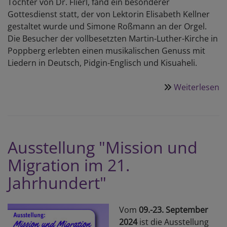
Tochter von Dr. Flierl, fand ein besonderer
Gottesdienst statt, der von Lektorin Elisabeth Kellner
gestaltet wurde und Simone Roßmann an der Orgel.
Die Besucher der vollbesetzten Martin-Luther-Kirche in
Poppberg erlebten einen musikalischen Genuss mit
Liedern in Deutsch, Pidgin-Englisch und Kisuaheli.
Weiterlesen
ü
C
„
a
B
Ausstellung "Mission und
i
Migration im 21.
B
Jahrhundert"
Vom
09.-23. Sep­tem­ber
2024
ist die Aus­stel­lung