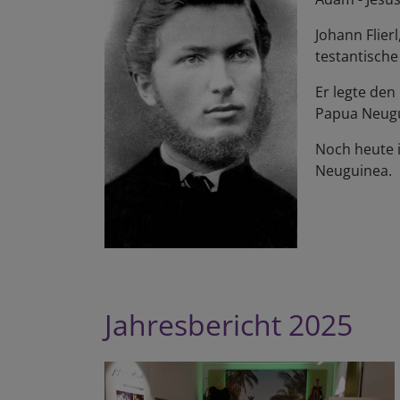
Johann Flier
testan­tisch
Er legte den 
Papua Neugu
Noch heute is
Neuguinea.
Jahresbericht 2025