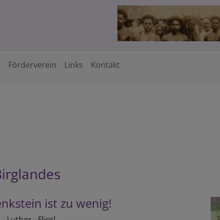
h
Förderverein
Links
Kontakt
irglandes
nk­stein ist zu wenig!
- Luther - Flierl