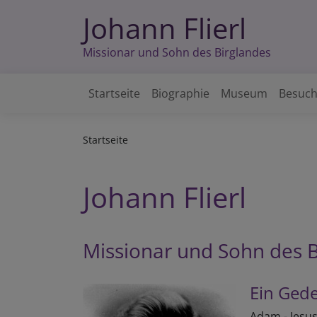
Direkt
Johann Flierl
zum
Inhalt
Missionar und Sohn des Birglandes
Startseite
Biographie
Museum
Besuc
Hauptnavigation
Startseite
Johann Flierl
Missionar und Sohn des B
Ein Gede
Adam - Jesus 