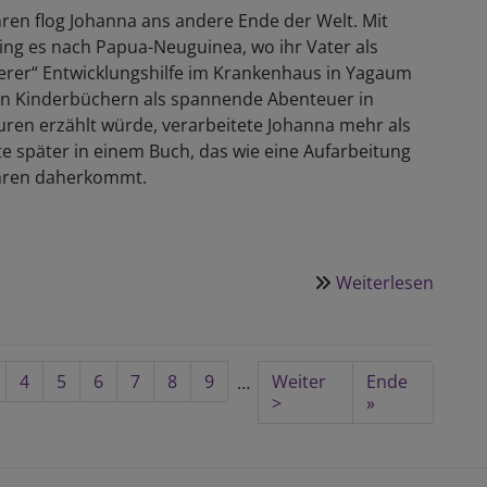
hren flog Johanna ans andere Ende der Welt. Mit
ging es nach Papua-Neuguinea, wo ihr Vater als
erer“ Entwicklungshilfe im Krankenhaus in Yagaum
 in Kinderbüchern als spannende Abenteuer in
ren erzählt würde, verarbeitete Johanna mehr als
te später in einem Buch, das wie eine Aufarbeitung
hren daherkommt.
Weiterlesen
über
„Einge
&
Mitge
ite
Seite
4
Aktuelle
5
Seite
6
Seite
7
Seite
8
Seite
9
Nächste
Weiter
Last
Ende
…
Seite
Seite
>
page
»