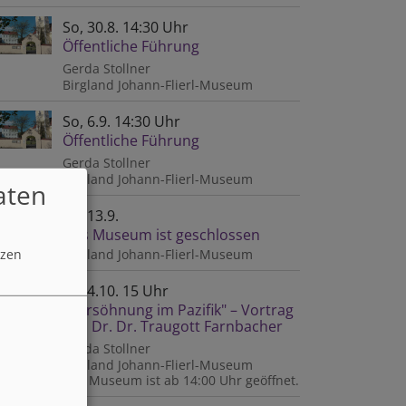
So, 30.8. 14:30 Uhr
Öffentliche Führung
Gerda Stollner
Birgland
Johann-Flierl-Museum
So, 6.9. 14:30 Uhr
Öffentliche Führung
Gerda Stollner
bericht
Birgland
Johann-Flierl-Museum
aten
So, 13.9.
Das Museum ist geschlossen
tzen
Birgland
Johann-Flierl-Museum
So, 4.10. 15 Uhr
„Versöhnung im Pazifik" – Vortrag
von Dr. Dr. Traugott Farnbacher
Gerda Stollner
Birgland
Johann-Flierl-Museum
Das Museum ist ab 14:00 Uhr geöffnet.