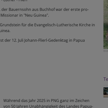
l, der Bauern­sohn aus Buch­hof war der erste pro­
e Missionar in "Neu Guinea".
Grund­stein für die Evan­gelisch-Luther­ische Kirche in
inea.
t der 12. Juli Johann-­Flierl-­Gedenktag in Papua
Bil
T
Wäh­rend das Jahr 2025 in PNG ganz im Zei­chen
von 50 Jah­ren Un­ab­hän­gig­keit des Lan­des Papua-