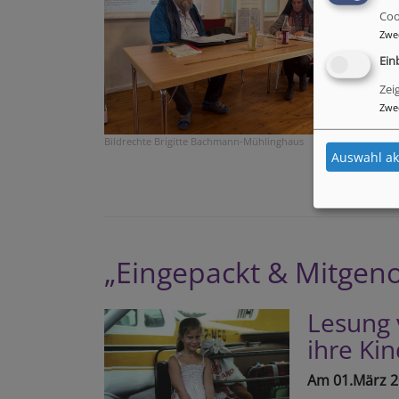
Coo
Zwe
Ein
Zei
Zwe
Bildrechte
Brigitte Bachmann-Mühlinghaus
Auswahl ak
„Eingepackt & Mitge
Lesung 
ihre Ki
Am 01.März 2