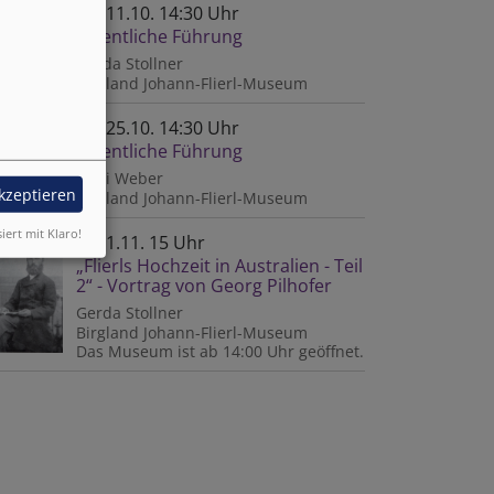
So, 11.10. 14:30 Uhr
Öffentliche Führung
Gerda Stollner
Birgland
Johann-Flierl-Museum
So, 25.10. 14:30 Uhr
Öffentliche Führung
Anni Weber
akzeptieren
Birgland
Johann-Flierl-Museum
n
siert mit Klaro!
So, 1.11. 15 Uhr
„Flierls Hochzeit in Australien - Teil
2“ - Vortrag von Georg Pilhofer
Gerda Stollner
Birgland
Johann-Flierl-Museum
rmissionar
Das Museum ist ab 14:00 Uhr geöffnet.
lien