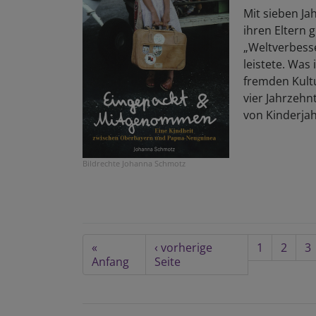
Mit sieben Ja
ihren Eltern 
„Weltverbess
leistete. Was
fremden Kultu
vier Jahrzehn
von Kinderja
Bildrechte
Johanna Schmotz
Seitennummerierung
First
«
Vorherige
‹ vorherige
Seite
1
Seite
2
Se
3
page
Anfang
Seite
Seite