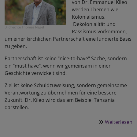
von Dr. Emmanuel Kileo
werden Themen wie
Kolonialismus,
Dekolonialität und
Bildrechte
Thomas Nagel
Rassismus vorkommen,
um einer kirchlichen Partnerschaft eine fundierte Basis
zu geben.
Partnerschaft ist keine "nice-to-have" Sache, sondern
ein "must have", wenn wir gemeinsam in einer
Geschichte verwickelt sind.
Ziel ist keine Schuldzuweisung, sondern gemeinsame
Verantwortung zu übernehmen für eine bessere
Zukunft. Dr. Kileo wird das am Beispiel Tansania
darstellen.
Weiterlesen
ü
W
s