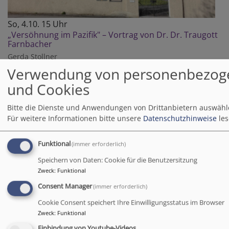
So, 4.10. 15 Uhr
„Versöhnung im Pazifik" – Vortrag von Dr. Dr. Traugott
Farnbacher
Gerda Stollner
Birgland
Johann-Flierl-Museum
Verwendung von personenbezog
Das Museum ist ab 14:00 Uhr geöffnet.
und Cookies
Bitte die Dienste und Anwendungen von Drittanbietern auswähl
Für weitere Informationen bitte unsere
Datenschutzhinweise
les
Funktional
(immer erforderlich)
Speichern von Daten: Cookie für die Benutzersitzung
Zweck
:
Funktional
Consent Manager
(immer erforderlich)
Cookie Consent speichert Ihre Einwilligungsstatus im Browser
Zweck
:
Funktional
So, 11.10. 14:30 Uhr
Einbindung von Youtube-Videos