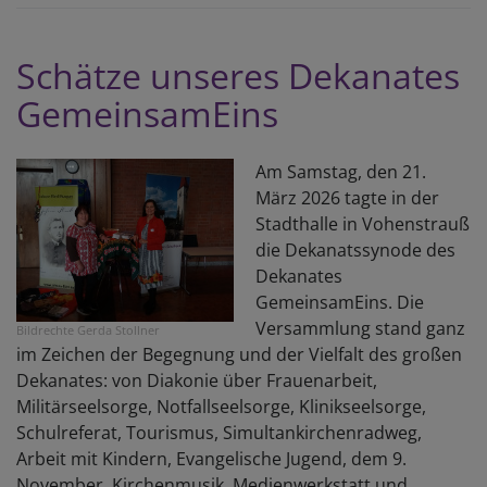
n
n
Schätze unseres Dekanates
ge
GemeinsamEins
Am Samstag, den 21.
März 2026 tagte in der
Stadthalle in Vohenstrauß
die Dekanatssynode des
Dekanates
GemeinsamEins. Die
Versammlung stand ganz
Bildrechte
Gerda Stollner
im Zeichen der Begegnung und der Vielfalt des großen
Dekanates: von Diakonie über Frauenarbeit,
Militärseelsorge, Notfallseelsorge, Klinikseelsorge,
Schulreferat, Tourismus, Simultankirchenradweg,
Arbeit mit Kindern, Evangelische Jugend, dem 9.
November, Kirchenmusik, Medienwerkstatt und