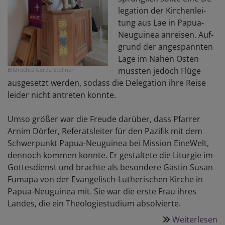
le­ga­tion der Kir­chen­lei­
tung aus Lae in Papua-
Neuguinea an­rei­sen. Auf­
grund der an­ge­spann­ten
La­ge im Nahen Osten
muss­ten je­doch Flü­ge
Bildrechte
Gerda Stollner
aus­ge­setzt wer­den, so­dass die De­le­ga­tion ihre Rei­se
lei­der nicht an­tre­ten konnte.
Umso größer war die Freude darüber, dass Pfarrer
Arnim Dörfer, Referatsleiter für den Pazifik mit dem
Schwerpunkt Papua-Neuguinea bei Mission EineWelt,
dennoch kommen konnte. Er gestaltete die Liturgie im
Gottesdienst und brachte als besondere Gästin Susan
Fumapa von der Evangelisch-Lutherischen Kirche in
Papua-Neuguinea mit. Sie war die erste Frau ihres
Landes, die ein Theologiestudium absolvierte.
Weiterlesen
ü