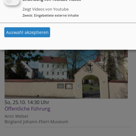
Öffentliche Führung
Gerda Stollner
Zeigt Videos von Youtube
Birgland
Johann-Flierl-Museum
Zweck
:
Eingebettete externe Inhalte
Auswahl akzeptieren
So, 25.10. 14:30 Uhr
Öffentliche Führung
Anni Weber
Birgland
Johann-Flierl-Museum