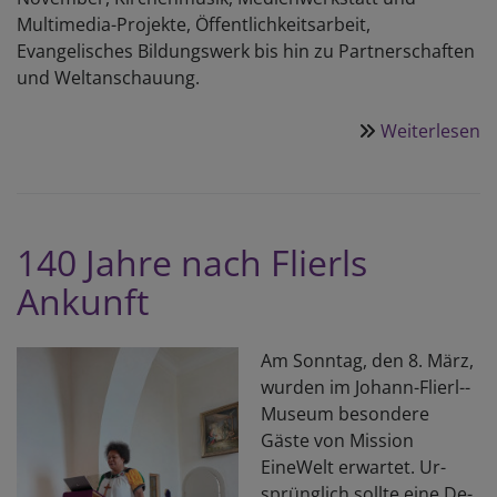
Multimedia-Projekte, Öffentlichkeitsarbeit,
Evangelisches Bildungswerk bis hin zu Partnerschaften
und Weltanschauung.
Weiterlesen
ü
S
u
D
G
140 Jahre nach Flierls
Ankunft
Am Sonntag, den 8. März,
wurden im Johann-­Flierl-­
Museum be­son­de­re
Gäste von Mission
EineWelt er­war­tet. Ur­
sprüng­lich soll­te eine De­