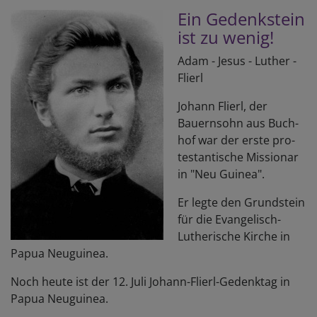
Ein Gedenk­stein
ist zu wenig!
Adam - Jesus - Luther -
Flierl
Johann Flierl, der
Bauern­sohn aus Buch­
hof war der erste pro­
testan­tische Missionar
in "Neu Guinea".
Er legte den Grund­stein
für die Evan­gelisch-
Luther­ische Kirche in
Papua Neuguinea.
Noch heute ist der 12. Juli Johann-­Flierl-­Gedenktag in
Papua Neuguinea.