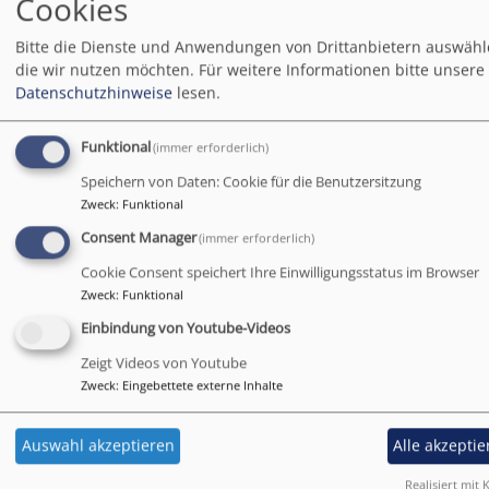
Cookies
Hier den Text für vk_blockly einfügen.
Bitte die Dienste und Anwendungen von Drittanbietern auswähl
die wir nutzen möchten.
Für weitere Informationen bitte unsere
Nicht barrierefreie Inhalte
Datenschutzhinweise
lesen.
Die nachstehend aufgeführten Inhalte sind aus den
folgenden Gründen nicht barrierefrei:
Funktional
(immer erforderlich)
Speichern von Daten: Cookie für die Benutzersitzung
Zweck
:
Funktional
Barrieren Melden, Feedback
Consent Manager
(immer erforderlich)
und Kontaktangaben
Cookie Consent speichert Ihre Einwilligungsstatus im Browser
Sind Ihnen Barrieren beim Zugang zu Inhalten auf
Zweck
:
Funktional
www.johann-flierl.de aufgefallen? Dann können Sie sich
Einbindung von Youtube-Videos
gerne bei uns melden. Wir freuen uns auf Ihr Feedback
Zeigt Videos von Youtube
und bemühen uns, die gemeldeten Barrieren in
Zweck
:
Eingebettete externe Inhalte
Rahmen der technischen und wirtschaftlichen
Möglichkeiten schnellstmöglich zu beheben. Bitte teilen
Auswahl akzeptieren
Alle akzepti
Sie uns mit, auf welche Seite und bei welcher Funktion
Sie auf Barrieren gestoßen sind. Kopieren Sie hierfür
Realisiert mit 