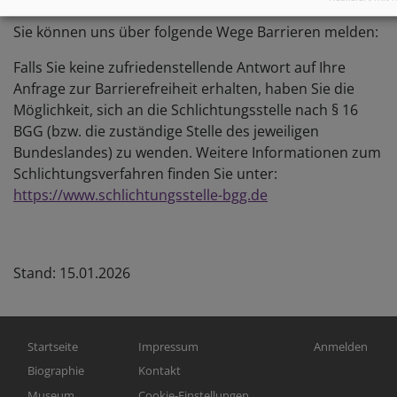
einfach den Link aus der Adresszeile Ihres Browsers.
Sie können uns über folgende Wege Barrieren melden:
Falls Sie keine zufriedenstellende Antwort auf Ihre
Anfrage zur Barrierefreiheit erhalten, haben Sie die
Möglichkeit, sich an die Schlichtungsstelle nach § 16
BGG (bzw. die zuständige Stelle des jeweiligen
Bundeslandes) zu wenden.
Weitere Informationen zum
Schlichtungsverfahren finden Sie unter:
https://www.schlichtungsstelle-bgg.de
Stand: 15.01.2026
Hauptnavigation
Fußbereichsmenü
Benutzermen
Startseite
Impressum
Anmelden
Biographie
Kontakt
Museum
Cookie-Einstellungen