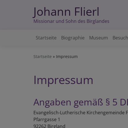
Direkt
Johann Flierl
zum
Inhalt
Missionar und Sohn des Birglandes
Startseite
Biographie
Museum
Besuc
Hauptnavigation
Startseite
Impressum
Impressum
Angaben gemäß § 5 
Evangelisch-Lutherische Kirchengemeinde 
Pfarrgasse 1
92262 Birgland