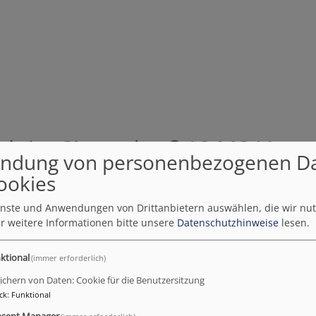
ich im Sinne des § 18 MStV
ndung von personenbezogenen D
s Johann Flierl e.V. vertreten durch
ookies
ienste und Anwendungen von Drittanbietern auswählen, die wir nu
 Streitbeilegungsverfahren vor einer Verbraucherschlichtungs
r weitere Informationen bitte unsere
Datenschutzhinweise
lesen.
ktional
(immer erforderlich)
1 TMG für eigene Inhalte auf diesen Seiten nach den allgem
ichern von Daten: Cookie für die Benutzersitzung
 nicht verpflichtet, übermittelte oder gespeicherte fremd
ck
:
Funktional
idrige Tätigkeit hinweisen.