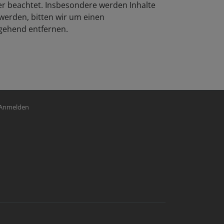
ter beachtet. Insbesondere werden Inhalte
werden, bitten wir um einen
gehend entfernen.
nutzermenü
Anmelden