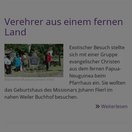
L
F
Verehrer aus einem fernen
Land
Exotischer Besuch stellte
sich mit einer Gruppe
evangelischer Christen
aus dem fernen Papua-
Neuguinea beim
Bildrechte
Museum Johann Flierl
Pfarrhaus ein. Sie wollten
das Geburtshaus des Missionars Johann Flierl im
nahen Weiler Buchhof besuchen.
Weiterlesen
ü
V
a
e