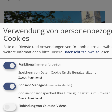
Verwendung von personenbezog
Cookies
Bitte die Dienste und Anwendungen von Drittanbietern auswähl
weitere Informationen bitte unsere
Datenschutzhinweise
lesen.
Funktional
(immer erforderlich)
So, 25.10. 14:30 Uhr
Speichern von Daten: Cookie für die Benutzersitzung
Öffentliche Führung
Zweck
:
Funktional
Anni Weber
Consent Manager
(immer erforderlich)
Birgland
Johann-Flierl-Museum
Cookie Consent speichert Ihre Einwilligungsstatus im Browser
Zweck
:
Funktional
Einbindung von Youtube-Videos