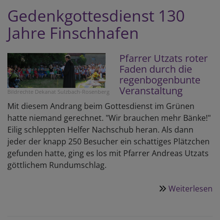
f
Gedenkgottesdienst 130
L
Jahre Finschhafen
Pfarrer Utzats roter
Faden durch die
regenbogenbunte
Veranstaltung
Bildrechte
Dekanat Sulzbach-Rosenberg
Mit diesem Andrang beim Gottesdienst im Grünen
hatte niemand gerechnet. "Wir brauchen mehr Bänke!"
Eilig schleppten Helfer Nachschub heran. Als dann
jeder der knapp 250 Besucher ein schattiges Plätzchen
gefunden hatte, ging es los mit Pfarrer Andreas Utzats
göttlichem Rundumschlag.
Weiterlesen
ü
G
1