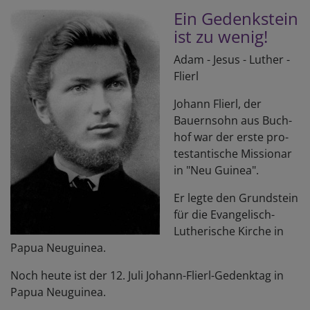
Ein Gedenk­stein
ist zu wenig!
Adam - Jesus - Luther -
Flierl
Johann Flierl, der
Bauern­sohn aus Buch­
hof war der erste pro­
testan­tische Missionar
in "Neu Guinea".
Er legte den Grund­stein
für die Evan­gelisch-
Luther­ische Kirche in
Papua Neuguinea.
Noch heute ist der 12. Juli Johann-­Flierl-­Gedenktag in
Papua Neuguinea.