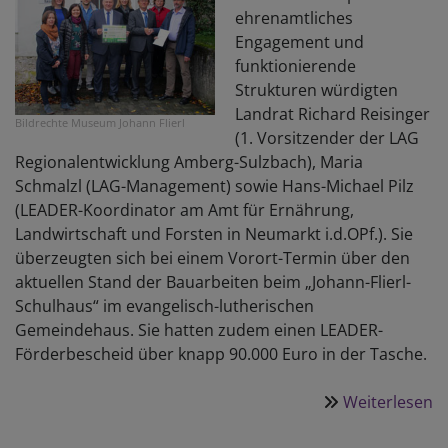
ehrenamtliches
Engagement und
funktionierende
Strukturen würdigten
Landrat Richard Reisinger
Bildrechte
Museum Johann Flierl
(1. Vorsitzender der LAG
Regionalentwicklung Amberg-Sulzbach), Maria
Schmalzl (LAG-Management) sowie Hans-Michael Pilz
(LEADER-Koordinator am Amt für Ernährung,
Landwirtschaft und Forsten in Neumarkt i.d.OPf.). Sie
überzeugten sich bei einem Vorort-Termin über den
aktuellen Stand der Bauarbeiten beim „Johann-Flierl-
Schulhaus“ im evangelisch-lutherischen
Gemeindehaus. Sie hatten zudem einen LEADER-
Förderbescheid über knapp 90.000 Euro in der Tasche.
Weiterlesen
ü
Ü