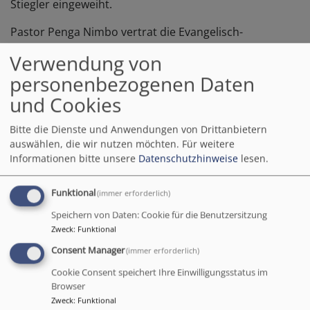
Stiegler eingeweiht.
Pastor Penga Nimbo vertrat die Evangelisch-
Lutherische Kirche von Papua Neuguinea (ELC-
Verwendung von
PNG). Neben dem Ortspfarrer Andreas Utzat konnten
personenbezogenen Daten
wir auch Dekan Karlhermann Schötz und Direktor
Hanns Hoerschelmann (D.Min.) von "Mission EineWelt"
und Cookies
begrüßen. Die Nachfahren von Johann Flierl waren
Bitte die Dienste und Anwendungen von Drittanbietern
durch die Familien Flierl und Pilhofer vertreten.
auswählen, die wir nutzen möchten.
Für weitere
Informationen bitte unsere
Datenschutzhinweise
lesen.
Funktional
(immer erforderlich)
Speichern von Daten: Cookie für die Benutzersitzung
Zweck
:
Funktional
Consent Manager
(immer erforderlich)
Cookie Consent speichert Ihre Einwilligungsstatus im
Browser
Zweck
:
Funktional