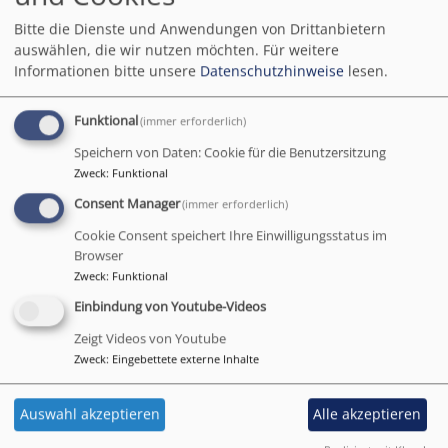
Bitte die Dienste und Anwendungen von Drittanbietern
auswählen, die wir nutzen möchten.
Für weitere
Informationen bitte unsere
Datenschutzhinweise
lesen.
Funktional
(immer erforderlich)
Speichern von Daten: Cookie für die Benutzersitzung
Zweck
:
Funktional
Consent Manager
(immer erforderlich)
Cookie Consent speichert Ihre Einwilligungsstatus im
Browser
Zweck
:
Funktional
So, 20.9. 13:30-16 Uhr
Das Museum ist geöffnet
Einbindung von Youtube-Videos
Birgland
Johann-Flierl-Museum
Zeigt Videos von Youtube
Zweck
:
Eingebettete externe Inhalte
Auswahl akzeptieren
Alle akzeptieren